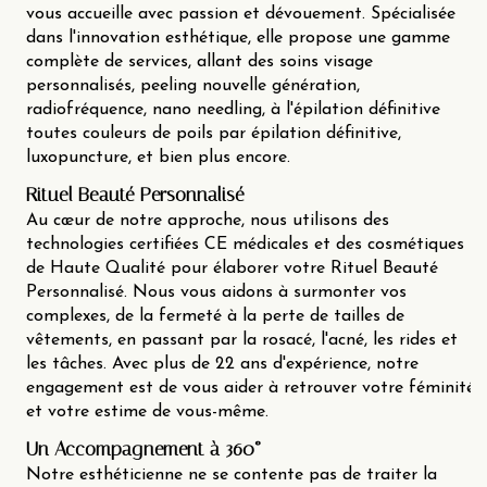
vous accueille avec passion et dévouement. Spécialisée
dans l'innovation esthétique, elle propose une gamme
complète de services, allant des soins visage
personnalisés, peeling nouvelle génération,
radiofréquence, nano needling, à l'épilation définitive
toutes couleurs de poils par épilation définitive,
luxopuncture, et bien plus encore.
Rituel Beauté Personnalisé
Au cœur de notre approche, nous utilisons des
technologies certifiées CE médicales et des cosmétiques
de Haute Qualité pour élaborer votre Rituel Beauté
Personnalisé. Nous vous aidons à surmonter vos
complexes, de la fermeté à la perte de tailles de
vêtements, en passant par la rosacé, l'acné, les rides et
les tâches. Avec plus de 22 ans d'expérience, notre
engagement est de vous aider à retrouver votre féminité
et votre estime de vous-même.
Un Accompagnement à 360°
Notre esthéticienne ne se contente pas de traiter la