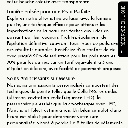
votre bouche colorée avec transparence.
RÉSERVEZ EN LIGNE
Lumière Pulsée pour une Peau Parfaite
Explorez notre alternative au laser avec la lumière
pulsée, une technique efficace pour atténuer les
imperfections de la peau, des taches aux rides en
passant par les rougeurs. Profitez également de
l'épilation définitive, couvrant tous types de poils, avec
des résultats durables. Bénéficiez d'un confort de vie
avec jusqu'à 90% de réduction pour les poils noirs et
70% pour les autres, sur un tarif équivalent à 3 ans
d'épilation à la cire, avec facilité de paiement proposée.
Soins Amincissants sur Mesure
Nos soins amincissants personnalisés comportent des
techniques de pointe telles que le Cellu M6, les ondes
(ultrason, cavitation, radiofréquence LED), la
pressothérapie esthétique, la cryothérapie avec LED,
l'Arosha et l'électrostimulation. Un bilan complet d'une
heure est réalisé pour déterminer votre cure
personnalisée, visant à perdre 1 à 2 tailles de vêtements.