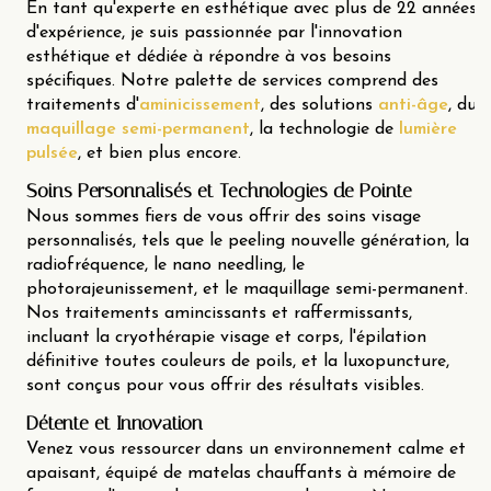
En tant qu'experte en esthétique avec plus de 22 années
d'expérience, je suis passionnée par l'innovation
esthétique et dédiée à répondre à vos besoins
spécifiques. Notre palette de services comprend des
traitements d'
aminicissement
, des solutions
anti-âge
, du
maquillage semi-permanent
, la technologie de
lumière
pulsée
, et bien plus encore.
Soins Personnalisés et Technologies de Pointe
Nous sommes fiers de vous offrir des soins visage
personnalisés, tels que le peeling nouvelle génération, la
radiofréquence, le nano needling, le
photorajeunissement, et le maquillage semi-permanent.
Nos traitements amincissants et raffermissants,
incluant la cryothérapie visage et corps, l'épilation
définitive toutes couleurs de poils, et la luxopuncture,
sont conçus pour vous offrir des résultats visibles.
Détente et Innovation
Venez vous ressourcer dans un environnement calme et
apaisant, équipé de matelas chauffants à mémoire de