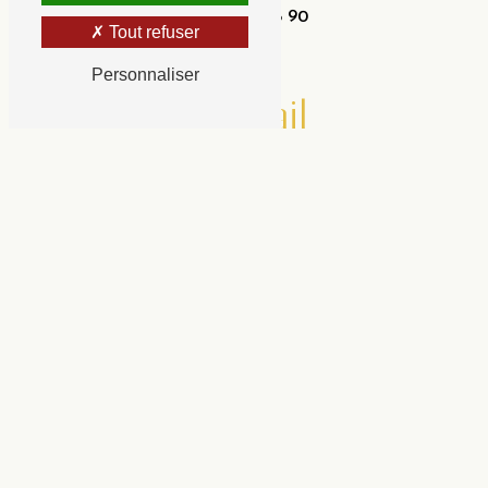
06 95 11 78 90
Tout refuser
Personnaliser
E-mail
celineguimberteau@yahoo.fr
N'hésitez pas à nous contacter