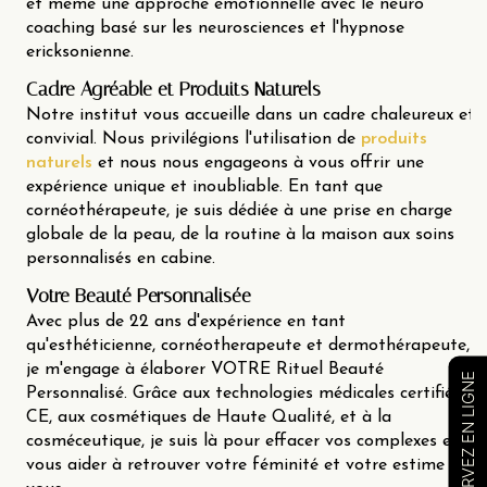
et même une approche émotionnelle avec le neuro
coaching basé sur les neurosciences et l'hypnose
ericksonienne.
Cadre Agréable et Produits Naturels
Notre institut vous accueille dans un cadre chaleureux et
convivial. Nous privilégions l'utilisation de
produits
naturels
et nous nous engageons à vous offrir une
expérience unique et inoubliable. En tant que
cornéothérapeute, je suis dédiée à une prise en charge
globale de la peau, de la routine à la maison aux soins
personnalisés en cabine.
Votre Beauté Personnalisée
Avec plus de 22 ans d'expérience en tant
qu'esthéticienne, cornéotherapeute et dermothérapeute,
je m'engage à élaborer VOTRE Rituel Beauté
RÉSERVEZ EN LIGNE
Personnalisé. Grâce aux technologies médicales certifiées
CE, aux cosmétiques de Haute Qualité, et à la
cosméceutique, je suis là pour effacer vos complexes et
vous aider à retrouver votre féminité et votre estime de