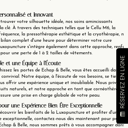
rsonnalisé et Innovant
etrouver votre silhouette idéale, nos soins amincissants
a clé. À travers des techniques telles que le Cellu M6, la
ofréquence, la pressothérapie esthétique et la cryothérapie, no
bilan complet d'une heure pour déterminer votre cure
Luxopuncture s'intègre également dans cette approche, renfor
s pour une perte de 1 à 2 tailles de vêtements.
RÉSERVEZ EN LIGNE
e et une Équipe à l'Écoute
issez les portes de Echap & Belle, vous êtes accueilli dans un
 convivial. Notre équipe, à l'écoute de vos besoins, se tient à 
us offrir une expérience unique et inoubliable. Nous privilégio
oduits naturels, et notre approche en tant que cornéothérapeut
sure une prise en charge globale de votre peau.
our une Expérience Bien-Être Exceptionnelle
écouvrir les bienfaits de la Luxopuncture et profiter d'une
re exceptionnelle, contactez-nous dès maintenant pour prendr
Echap & Belle, nous sommes prêts à vous accompagner dans 