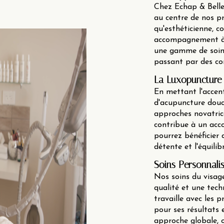
Chez Echap & Belle
au centre de nos p
qu'esthéticienne, 
accompagnement à 
une gamme de soins 
passant par des con
La Luxopuncture
En mettant l'accen
d'acupuncture douc
approches novatrice
contribue à un acc
pourrez bénéficier 
détente et l'équili
Soins Personnali
Nos soins du visage
qualité et une tech
travaille avec les
pour ses résultats 
approche globale, 