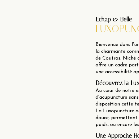
Echap & Belle
LUXOPUN
Bienvenue dans l'un
la charmante comm
de Coutras. Niché a
offre un cadre parti
une accessibilité o
Découvrez la Lux
Au cœur de notre e
d'acupuncture sans 
disposition cette te
La Luxopuncture ag
douce, permettant a
poids, ou encore l
Une Approche Hol