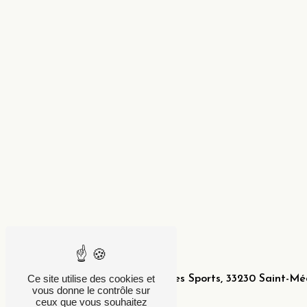
Adresse
Ce site utilise des cookies et
34 Avenue du Parc des Sports, 33230 Saint-Mé
vous donne le contrôle sur
Guizières
ceux que vous souhaitez