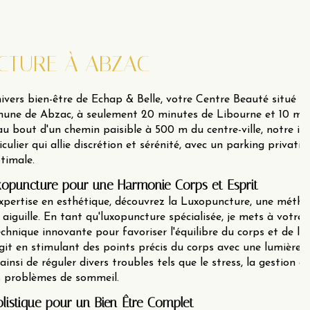
CTURE À ABZAC
ivers bien-être de Echap & Belle, votre Centre Beauté situé d
une de Abzac, à seulement 20 minutes de Libourne et 10 mi
u bout d'un chemin paisible à 500 m du centre-ville, notre ins
culier qui allie discrétion et sérénité, avec un parking privatif
ptimale.
opuncture pour une Harmonie Corps et Esprit
xpertise en esthétique, découvrez la Luxopuncture, une méth
aiguille. En tant qu'luxopuncture spécialisée, je mets à votre
chnique innovante pour favoriser l'équilibre du corps et de l'es
it en stimulant des points précis du corps avec une lumière
insi de réguler divers troubles tels que le stress, la gestion d
es problèmes de sommeil.
istique pour un Bien-Être Complet