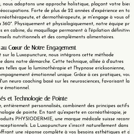
, nous adoptons une approche holistique, plaçant votre bien-
réoccupations. Forte de plus de 22 années d'expérience en tan
cornéothérapeute, et dermothérapeute, je m'engage à vous offr
360°. Physiquement et physiologiquement, notre équipe pro
en cabine, du maquillage permanent à l'épilation définitive,
seils nutritionnels et des compléments alimentaires.
 au Cœur de Notre Engagement
t sur la Luxopuncture, nous intégrons cette méthode
e dans notre démarche. Cette technique, alliée à d'autres
s telles que la luminothérapie et l'hypnose ericksonienne,
ompagnement émotionnel unique. Grâce à ces pratiques, vous
d'un neuro coaching basé sur les neurosciences, favorisant la
bre émotionnel.
sés et Technologie de Pointe
, entièrement personnalisés, combinent des principes actifs d
nologie de pointe. En tant qu'experte en cornéothérapie, je
 produits PHYSIODERMIE, une marque médicale suisse reconnu
exceptionnels. La Luxopuncture s'inscrit naturellement dans n
offrant une réponse complète à vos besoins esthétiques et de