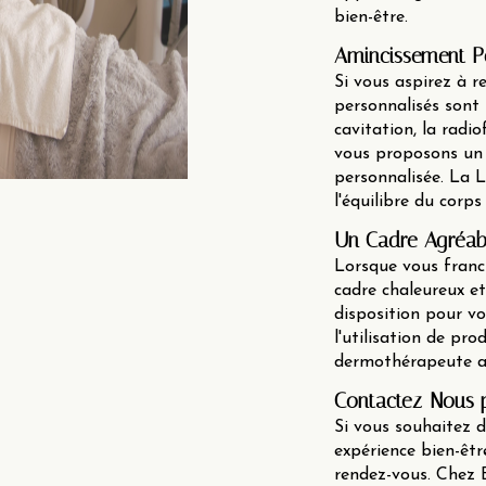
bien-être.
Amincissement Pe
Si vous aspirez à r
personnalisés sont l
cavitation, la radi
vous proposons un 
personnalisée. La 
l'équilibre du corp
Un Cadre Agréabl
Lorsque vous franch
cadre chaleureux et
disposition pour vo
l'utilisation de pr
dermothérapeute as
Contactez-Nous p
Si vous souhaitez d
expérience bien-êt
rendez-vous. Chez 