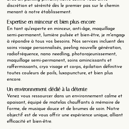
discrétion et sérénité dès le premier pas sur le chemin
menant à notre établissement.
Expertise en minceur et bien plus encore
En tant qu'experte en minceur, anti-âge, maquillage
semi-permanent, lumière pulsée et bien-être, je m'engage
à répondre à tous vos besoins. Nos services incluent des
soins visage personnalisés, peeling nouvelle génération,
radiofréquence, nano needling, photorajeunissement,
maquillage semi-permanent, soins amincissants et
raffermissants, cryo visage et corps, épilation définitive
toutes couleurs de poils, luxopuncture, et bien plus
encore.
Un environnement dédié à la détente
Venez vous ressourcer dans un environnement calme et
apaisant, équipé de matelas chauffants à mémoire de
forme, de musique douce et de brumes de soin. Notre
objectif est de vous offrir une expérience unique, alliant
efficacité et bien-être.